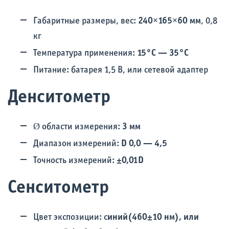
Габаритные размеры, вес:
240×165×60
мм
, 0,8
кг
Температура применения:
15°С
— 35°С
Питание: батарея 1,5 В, или сетевой адаптер
Денситометр
Ø области измерения:
3
мм
Диапазон измерений:
D
0,0
— 4,5
Точность измерений:
±0,01D
Сенситометр
Цвет экспозиции: c
иний(460±10 нм), или