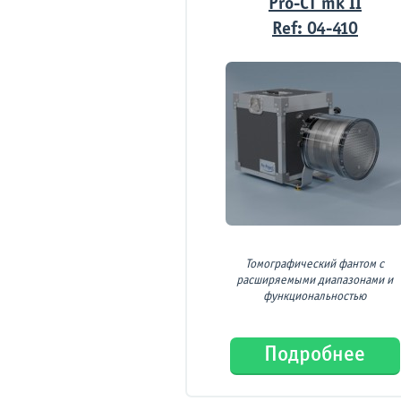
Pro-CT mk II
Ref: 04-410
Томографический фантом с
расширяемыми диапазонами и
функциональностью
Подробнее