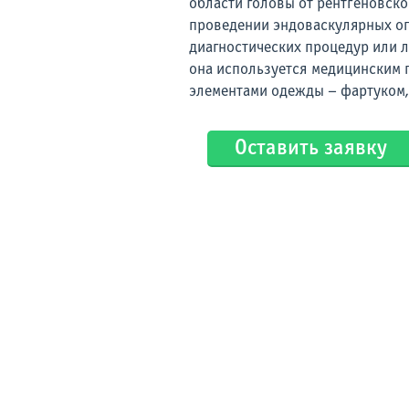
области головы от рентгеновско
проведении эндоваскулярных оп
диагностических процедур или л
она используется медицинским 
элементами одежды – фартуком, 
Оставить заявку