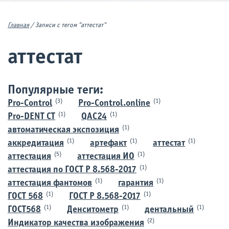
Главная
/
Записи с тегом "аттестат"
аттестат
Популярные теги:
(3)
(1)
Pro-Control
Pro-Control.online
(1)
(1)
Pro-DENT CT
QAC24
(1)
автоматическая экспозиция
(1)
(1)
(1)
аккредитация
артефакт
аттестат
(5)
(1)
аттестация
аттестация ИО
(1)
аттестация по ГОСТ Р 8.568-2017
(1)
(1)
аттестация фантомов
гарантия
(1)
(1)
ГОСТ 568
ГОСТ Р 8.568-2017
(1)
(1)
(1)
ГОСТ568
Денситометр
дентальный
(2)
Индикатор качества изображения