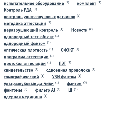
(3)
(1)
испытательное оборудование
комплект
(1)
Контроль РДА
(1)
контроль ультразвуковых датчиков
(1)
методика аттестации
(1)
(2)
неразрушающий контроль
Новости
(1)
однородный тест-объект
(1)
однородный фантом
(1)
(1)
оптическая плотность
ОФЭКТ
(1)
программа аттестации
(1)
(1)
протокол аттестации
ПЭТ
(1)
(1)
свидетельство
сдвоенная проволока
(1)
(1)
томографический
УЗИ фантом
(1)
(3)
ультразвуковые датчики
фантом
(2)
(1)
(1)
фантомы
фильтр Al
Ш
(1)
ядерная медицина