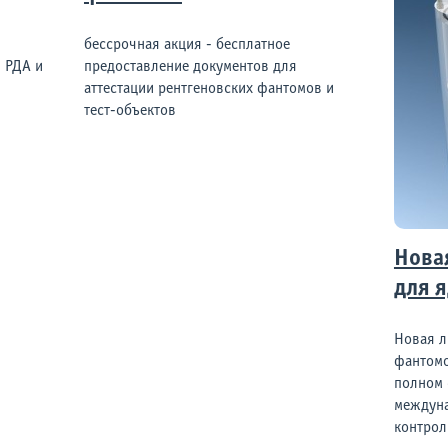
бессрочная акция - бесплатное
 РДА и
предоставление документов для
аттестации рентгеновских фантомов и
тест-объектов
Нова
для 
Новая л
фантомо
полном 
междун
контрол