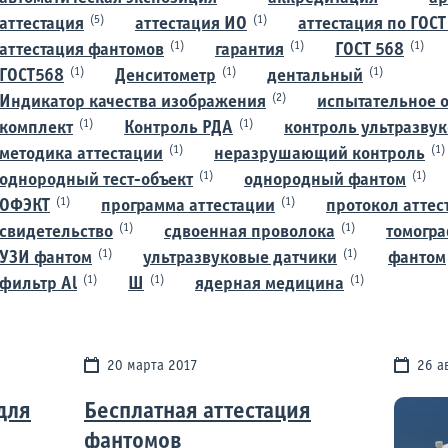
(5)
(1)
аттестация
аттестация ИО
аттестация по ГОСТ
(1)
(1)
(1)
аттестация фантомов
гарантия
ГОСТ 568
(1)
(1)
(1)
ГОСТ568
Денситометр
дентальный
(2)
Индикатор качества изображения
испытательное 
(1)
(1)
комплект
Контроль РДА
контроль ультразву
(1)
(1)
методика аттестации
неразрушающий контроль
(1)
(1)
однородный тест-объект
однородный фантом
(1)
(1)
ОФЭКТ
программа аттестации
протокол аттес
(1)
(1)
свидетельство
сдвоенная проволока
томогр
(1)
(1)
УЗИ фантом
ультразвуковые датчики
фантом
(1)
(1)
(1)
фильтр Al
Ш
ядерная медицина
20 марта 2017
26 а
для
Бесплатная аттестация
фантомов