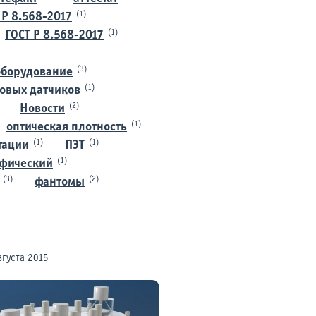
(1)
 Р 8.568-2017
(1)
ГОСТ Р 8.568-2017
(3)
оборудование
(1)
ковых датчиков
(2)
Новости
(1)
оптическая плотность
(1)
(1)
тации
ПЭТ
(1)
афический
(3)
(2)
фантомы
вгуста 2015