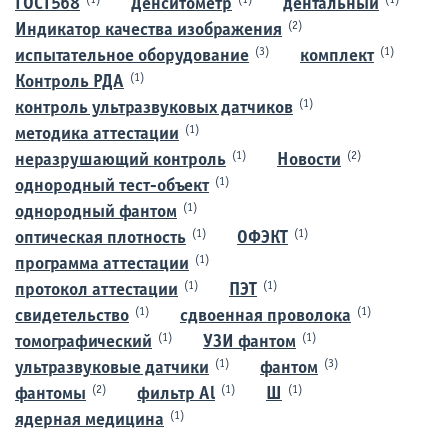
(1)
(1)
(1)
ГОСТ568
Денситометр
дентальный
(2)
Индикатор качества изображения
(3)
(1)
испытательное оборудование
комплект
(1)
Контроль РДА
(1)
контроль ультразвуковых датчиков
(1)
методика аттестации
(1)
(2)
неразрушающий контроль
Новости
(1)
однородный тест-объект
(1)
однородный фантом
(1)
(1)
оптическая плотность
ОФЭКТ
(1)
программа аттестации
(1)
(1)
протокол аттестации
ПЭТ
(1)
(1)
свидетельство
сдвоенная проволока
(1)
(1)
томографический
УЗИ фантом
(1)
(3)
ультразвуковые датчики
фантом
(2)
(1)
(1)
фантомы
фильтр Al
Ш
(1)
ядерная медицина