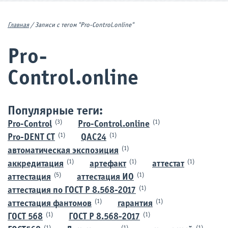
Главная
/
Записи с тегом "Pro-Control.online"
Pro-
Control.online
Популярные теги:
(3)
(1)
Pro-Control
Pro-Control.online
(1)
(1)
Pro-DENT CT
QAC24
(1)
автоматическая экспозиция
(1)
(1)
(1)
аккредитация
артефакт
аттестат
(5)
(1)
аттестация
аттестация ИО
(1)
аттестация по ГОСТ Р 8.568-2017
(1)
(1)
аттестация фантомов
гарантия
(1)
(1)
ГОСТ 568
ГОСТ Р 8.568-2017