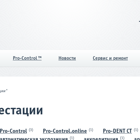
Pro-Control ™
Новости
Сервис и ремонт
ции"
естации
(3)
(1)
(1)
Pro-Control
Pro-Control.online
Pro-DENT CT
(1)
(1)
автоматическая экспозиция
аккредитация
ар