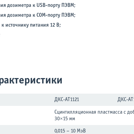
ия дозиметра к USB-порту ПЭВМ;
ия дозиметра к COM-порту ПЭВМ;
к источнику питания 12 В;
;
арактеристики
ДКС-АТ1121
ДКС-АТ
Сцинтилляционная пластмасса с д
30×15 мм
0,015 – 10 МэВ