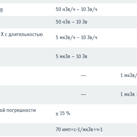
 g
50 нЗв/ч – 10 Зв/ч
50 нЗв – 10 Зв
 X с длительностью
5 мкЗв/ч – 10 Зв/ч
5 мкЗв – 10 Зв
—
1 мкЗв/
—
1 мкЗв 
ой погрешности
± 15 %
70 имп×с-1/мкЗв×ч-1