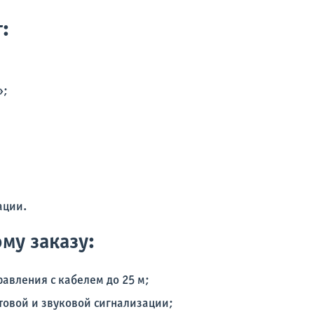
:
»;
ации.
му заказу:
равления с кабелем до 25 м;
товой и звуковой сигнализации;