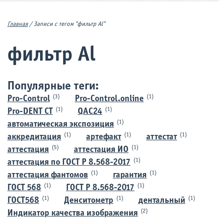
Главная
/
Записи с тегом "фильтр Al"
фильтр Al
Популярные теги:
(3)
(1)
Pro-Control
Pro-Control.online
(1)
(1)
Pro-DENT CT
QAC24
(1)
автоматическая экспозиция
(1)
(1)
(1)
аккредитация
артефакт
аттестат
(5)
(1)
аттестация
аттестация ИО
(1)
аттестация по ГОСТ Р 8.568-2017
(1)
(1)
аттестация фантомов
гарантия
(1)
(1)
ГОСТ 568
ГОСТ Р 8.568-2017
(1)
(1)
(1)
ГОСТ568
Денситометр
дентальный
(2)
Индикатор качества изображения