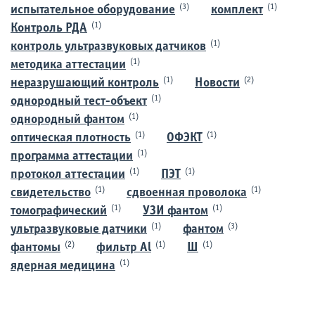
(3)
(1)
испытательное оборудование
комплект
(1)
Контроль РДА
(1)
контроль ультразвуковых датчиков
(1)
методика аттестации
(1)
(2)
неразрушающий контроль
Новости
(1)
однородный тест-объект
(1)
однородный фантом
(1)
(1)
оптическая плотность
ОФЭКТ
(1)
программа аттестации
(1)
(1)
протокол аттестации
ПЭТ
(1)
(1)
свидетельство
сдвоенная проволока
(1)
(1)
томографический
УЗИ фантом
(1)
(3)
ультразвуковые датчики
фантом
(2)
(1)
(1)
фантомы
фильтр Al
Ш
(1)
ядерная медицина