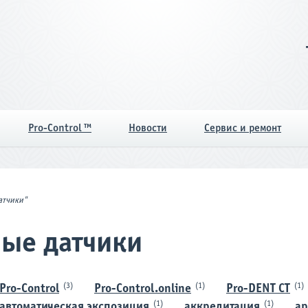
Pro-Control ™
Новости
Сервис и ремонт
атчики"
вые датчики
(3)
(1)
(1)
Pro-Control
Pro-Control.online
Pro-DENT CT
(1)
(1)
автоматическая экспозиция
аккредитация
ар