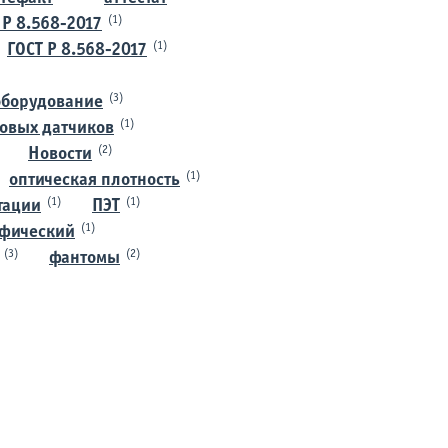
(1)
 Р 8.568-2017
(1)
ГОСТ Р 8.568-2017
(3)
оборудование
(1)
ковых датчиков
(2)
Новости
(1)
оптическая плотность
(1)
(1)
тации
ПЭТ
(1)
афический
(3)
(2)
фантомы