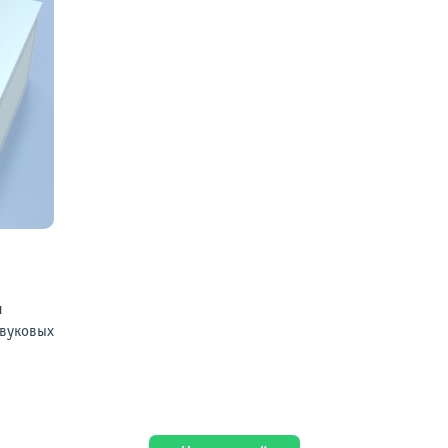
я
звуковых