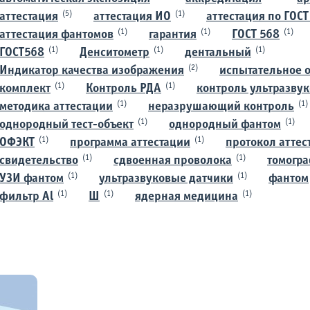
(5)
(1)
аттестация
аттестация ИО
аттестация по ГОСТ
(1)
(1)
(1)
аттестация фантомов
гарантия
ГОСТ 568
(1)
(1)
(1)
ГОСТ568
Денситометр
дентальный
(2)
Индикатор качества изображения
испытательное 
(1)
(1)
комплект
Контроль РДА
контроль ультразву
(1)
(1)
методика аттестации
неразрушающий контроль
(1)
(1)
однородный тест-объект
однородный фантом
(1)
(1)
ОФЭКТ
программа аттестации
протокол аттес
(1)
(1)
свидетельство
сдвоенная проволока
томогр
(1)
(1)
УЗИ фантом
ультразвуковые датчики
фантом
(1)
(1)
(1)
фильтр Al
Ш
ядерная медицина